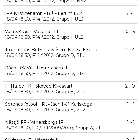
18/04
18:50,
P14 f.2012,
Grupp D,
NY2.
IFK Kristinehamn - Blå - Lerum IS 2
7 - 1
18/04
18:50,
P14 f.2012,
Grupp I,
UL3.
Vara SK Gul - Vetlanda FF
0 - 5
18/04
18:50,
P14 f.2012,
Grupp I,
UL2.
Trollhättans BoIS - Rävåsen IK 2 Karlskoga
4 - 4
18/04
18:50,
F14 f.2012,
Grupp D,
BI1.
Råda BK/ Vit - Herrestads aif
1 - 1
18/04
18:50,
F14 f.2012,
Grupp D,
BI2.
IF Hallby FK - Skövde KIK svart
2 - 0
18/04
18:50,
F14 f.2012,
Grupp H,
VR1.
Sotenäs fotboll - Rävåsen IK 1 Karlskoga
1 - 1
18/04
18:50,
F14 f.2012,
Grupp H,
VR2.
Nässjö FF - Vänersborgs IF
1 - 1
18/04
18:50,
F16/17 f.2009/2010,
Grupp A,
UL1.