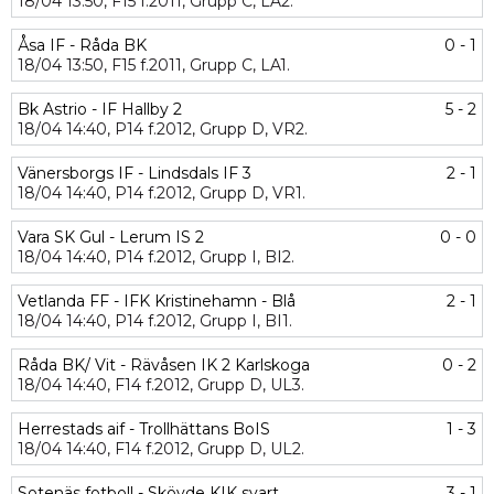
18/04
13:50,
F15 f.2011,
Grupp C,
LA2.
Åsa IF - Råda BK
0 - 1
18/04
13:50,
F15 f.2011,
Grupp C,
LA1.
Bk Astrio - IF Hallby 2
5 - 2
18/04
14:40,
P14 f.2012,
Grupp D,
VR2.
Vänersborgs IF - Lindsdals IF 3
2 - 1
18/04
14:40,
P14 f.2012,
Grupp D,
VR1.
Vara SK Gul - Lerum IS 2
0 - 0
18/04
14:40,
P14 f.2012,
Grupp I,
BI2.
Vetlanda FF - IFK Kristinehamn - Blå
2 - 1
18/04
14:40,
P14 f.2012,
Grupp I,
BI1.
Råda BK/ Vit - Rävåsen IK 2 Karlskoga
0 - 2
18/04
14:40,
F14 f.2012,
Grupp D,
UL3.
Herrestads aif - Trollhättans BoIS
1 - 3
18/04
14:40,
F14 f.2012,
Grupp D,
UL2.
Sotenäs fotboll - Skövde KIK svart
3 - 1