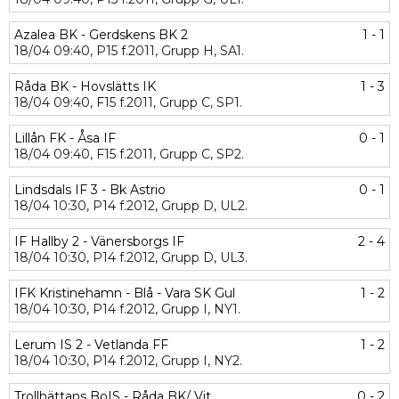
Azalea BK - Gerdskens BK 2
1 - 1
18/04
09:40,
P15 f.2011,
Grupp H,
SA1.
Råda BK - Hovslätts IK
1 - 3
18/04
09:40,
F15 f.2011,
Grupp C,
SP1.
Lillån FK - Åsa IF
0 - 1
18/04
09:40,
F15 f.2011,
Grupp C,
SP2.
Lindsdals IF 3 - Bk Astrio
0 - 1
18/04
10:30,
P14 f.2012,
Grupp D,
UL2.
IF Hallby 2 - Vänersborgs IF
2 - 4
18/04
10:30,
P14 f.2012,
Grupp D,
UL3.
IFK Kristinehamn - Blå - Vara SK Gul
1 - 2
18/04
10:30,
P14 f.2012,
Grupp I,
NY1.
Lerum IS 2 - Vetlanda FF
1 - 2
18/04
10:30,
P14 f.2012,
Grupp I,
NY2.
Trollhättans BoIS - Råda BK/ Vit
0 - 2