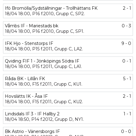
Ifö Bromölla/Sydställningar - Trollhättans FK
2 - 1
18/04
18:00,
P16 f.2010,
Grupp C,
SP2.
Våmbs IF - Mariestads bk
0 - 3
18/04
18:00,
P16 f.2010,
Grupp C,
SP1.
IFK Hjo - Stenstorps IF
9 - 0
18/04
18:00,
P15 f.2011,
Grupp C,
LA2.
Qviding FIF 1 - Jönköpings Södra IF
0 - 1
18/04
18:00,
P15 f.2011,
Grupp C,
LA1.
Råda BK - Lillån FK
5 - 1
18/04
18:00,
F15 f.2011,
Grupp C,
KU1.
Hovslätts IK - Åsa IF
2 - 1
18/04
18:00,
F15 f.2011,
Grupp C,
KU2.
Lindsdals IF 3 - IF Hallby 2
1 - 1
18/04
18:50,
P14 f.2012,
Grupp D,
NY1.
Bk Astrio - Vänersborgs IF
0 - 0