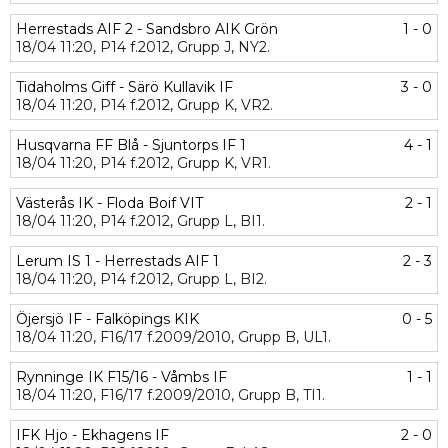
Herrestads AIF 2 - Sandsbro AIK Grön
1 - 0
18/04
11:20,
P14 f.2012,
Grupp J,
NY2.
Tidaholms Giff - Särö Kullavik IF
3 - 0
18/04
11:20,
P14 f.2012,
Grupp K,
VR2.
Husqvarna FF Blå - Sjuntorps IF 1
4 - 1
18/04
11:20,
P14 f.2012,
Grupp K,
VR1.
Västerås IK - Floda Boif VIT
2 - 1
18/04
11:20,
P14 f.2012,
Grupp L,
BI1.
Lerum IS 1 - Herrestads AIF 1
2 - 3
18/04
11:20,
P14 f.2012,
Grupp L,
BI2.
Öjersjö IF - Falköpings KIK
0 - 5
18/04
11:20,
F16/17 f.2009/2010,
Grupp B,
UL1.
Rynninge IK F15/16 - Våmbs IF
1 - 1
18/04
11:20,
F16/17 f.2009/2010,
Grupp B,
TI1.
IFK Hjo - Ekhagens IF
2 - 0