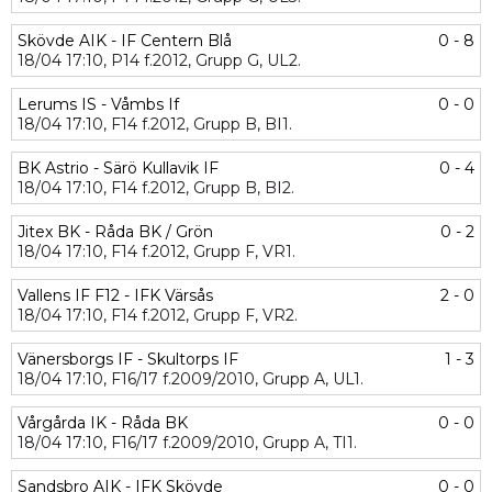
Skövde AIK - IF Centern Blå
0 - 8
18/04
17:10,
P14 f.2012,
Grupp G,
UL2.
Lerums IS - Våmbs If
0 - 0
18/04
17:10,
F14 f.2012,
Grupp B,
BI1.
BK Astrio - Särö Kullavik IF
0 - 4
18/04
17:10,
F14 f.2012,
Grupp B,
BI2.
Jitex BK - Råda BK / Grön
0 - 2
18/04
17:10,
F14 f.2012,
Grupp F,
VR1.
Vallens IF F12 - IFK Värsås
2 - 0
18/04
17:10,
F14 f.2012,
Grupp F,
VR2.
Vänersborgs IF - Skultorps IF
1 - 3
18/04
17:10,
F16/17 f.2009/2010,
Grupp A,
UL1.
Vårgårda IK - Råda BK
0 - 0
18/04
17:10,
F16/17 f.2009/2010,
Grupp A,
TI1.
Sandsbro AIK - IFK Skövde
0 - 0