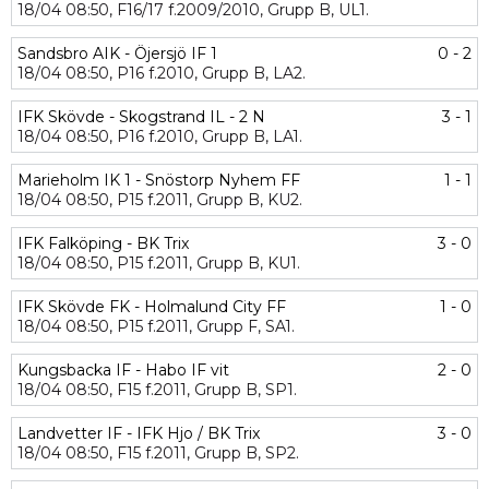
18/04
08:50,
F16/17 f.2009/2010,
Grupp B,
UL1.
Sandsbro AIK - Öjersjö IF 1
0 - 2
18/04
08:50,
P16 f.2010,
Grupp B,
LA2.
IFK Skövde - Skogstrand IL - 2 N
3 - 1
18/04
08:50,
P16 f.2010,
Grupp B,
LA1.
Marieholm IK 1 - Snöstorp Nyhem FF
1 - 1
18/04
08:50,
P15 f.2011,
Grupp B,
KU2.
IFK Falköping - BK Trix
3 - 0
18/04
08:50,
P15 f.2011,
Grupp B,
KU1.
IFK Skövde FK - Holmalund City FF
1 - 0
18/04
08:50,
P15 f.2011,
Grupp F,
SA1.
Kungsbacka IF - Habo IF vit
2 - 0
18/04
08:50,
F15 f.2011,
Grupp B,
SP1.
Landvetter IF - IFK Hjo / BK Trix
3 - 0
18/04
08:50,
F15 f.2011,
Grupp B,
SP2.