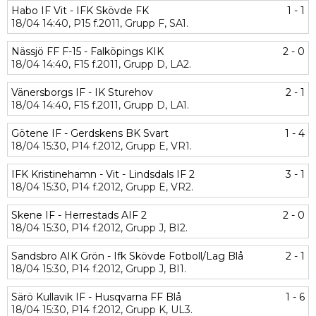
Habo IF Vit - IFK Skövde FK
1 - 1
18/04
14:40,
P15 f.2011,
Grupp F,
SA1.
Nässjö FF F-15 - Falköpings KIK
2 - 0
18/04
14:40,
F15 f.2011,
Grupp D,
LA2.
Vänersborgs IF - IK Sturehov
2 - 1
18/04
14:40,
F15 f.2011,
Grupp D,
LA1.
Götene IF - Gerdskens BK Svart
1 - 4
18/04
15:30,
P14 f.2012,
Grupp E,
VR1.
IFK Kristinehamn - Vit - Lindsdals IF 2
3 - 1
18/04
15:30,
P14 f.2012,
Grupp E,
VR2.
Skene IF - Herrestads AIF 2
2 - 0
18/04
15:30,
P14 f.2012,
Grupp J,
BI2.
Sandsbro AIK Grön - Ifk Skövde Fotboll/Lag Blå
2 - 1
18/04
15:30,
P14 f.2012,
Grupp J,
BI1.
Särö Kullavik IF - Husqvarna FF Blå
1 - 6
18/04
15:30,
P14 f.2012,
Grupp K,
UL3.