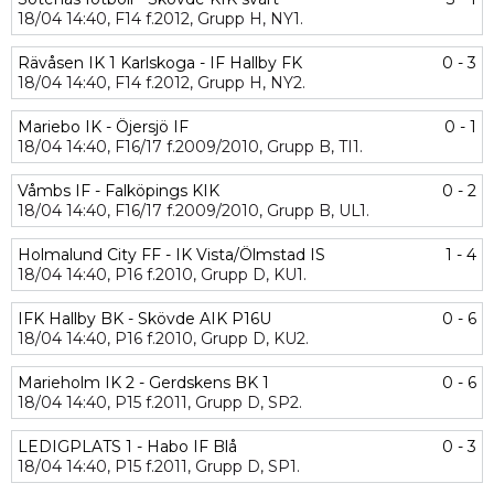
18/04
14:40,
F14 f.2012,
Grupp H,
NY1.
Rävåsen IK 1 Karlskoga - IF Hallby FK
0 - 3
18/04
14:40,
F14 f.2012,
Grupp H,
NY2.
Mariebo IK - Öjersjö IF
0 - 1
18/04
14:40,
F16/17 f.2009/2010,
Grupp B,
TI1.
Våmbs IF - Falköpings KIK
0 - 2
18/04
14:40,
F16/17 f.2009/2010,
Grupp B,
UL1.
Holmalund City FF - IK Vista/Ölmstad IS
1 - 4
18/04
14:40,
P16 f.2010,
Grupp D,
KU1.
IFK Hallby BK - Skövde AIK P16U
0 - 6
18/04
14:40,
P16 f.2010,
Grupp D,
KU2.
Marieholm IK 2 - Gerdskens BK 1
0 - 6
18/04
14:40,
P15 f.2011,
Grupp D,
SP2.
LEDIGPLATS 1 - Habo IF Blå
0 - 3
18/04
14:40,
P15 f.2011,
Grupp D,
SP1.