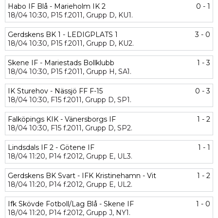
Habo IF Blå - Marieholm IK 2
0 - 1
18/04
10:30,
P15 f.2011,
Grupp D,
KU1.
Gerdskens BK 1 - LEDIGPLATS 1
3 - 0
18/04
10:30,
P15 f.2011,
Grupp D,
KU2.
Skene IF - Mariestads Bollklubb
1 - 3
18/04
10:30,
P15 f.2011,
Grupp H,
SA1.
IK Sturehov - Nässjö FF F-15
0 - 3
18/04
10:30,
F15 f.2011,
Grupp D,
SP1.
Falköpings KIK - Vänersborgs IF
1 - 2
18/04
10:30,
F15 f.2011,
Grupp D,
SP2.
Lindsdals IF 2 - Götene IF
1 - 1
18/04
11:20,
P14 f.2012,
Grupp E,
UL3.
Gerdskens BK Svart - IFK Kristinehamn - Vit
1 - 2
18/04
11:20,
P14 f.2012,
Grupp E,
UL2.
Ifk Skövde Fotboll/Lag Blå - Skene IF
1 - 0
18/04
11:20,
P14 f.2012,
Grupp J,
NY1.