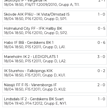
Skultorps IF - Vårgårda IK
2 - 1
18/04
18:50,
F16/17 f.2009/2010,
Grupp A,
TI1.
Skövde AIK P16U - IK Vista/Ölmstad IS
1 - 0
18/04
18:50,
P16 f.2010,
Grupp D,
SP1.
Holmalund City FF - IFK Hallby BK
0 - 5
18/04
18:50,
P16 f.2010,
Grupp D,
SP2.
Habo IF Blå - Gerdskens BK 1
0 - 6
18/04
18:50,
P15 f.2011,
Grupp D,
LA1.
Marieholm IK 2 - LEDIGPLATS 1
3 - 0
18/04
18:50,
P15 f.2011,
Grupp D,
LA2.
IK Sturehov - Falköpings KIK
0 - 2
18/04
18:50,
F15 f.2011,
Grupp D,
KU1.
Nässjö FF F-15 - Vänersborgs IF
2 - 0
18/04
18:50,
F15 f.2011,
Grupp D,
KU2.
Lindsdals IF 2 - Gerdskens BK Svart
1 - 0
18/04
19:40,
P14 f.2012,
Grupp E,
NY1.