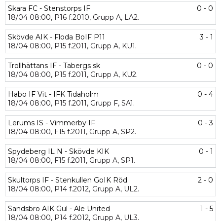
Skara FC - Stenstorps IF
0 - 0
18/04
08:00,
P16 f.2010,
Grupp A,
LA2.
Skövde AIK - Floda BoIF P11
3 - 1
18/04
08:00,
P15 f.2011,
Grupp A,
KU1.
Trollhättans IF - Tabergs sk
0 - 0
18/04
08:00,
P15 f.2011,
Grupp A,
KU2.
Habo IF Vit - IFK Tidaholm
0 - 4
18/04
08:00,
P15 f.2011,
Grupp F,
SA1.
Lerums IS - Vimmerby IF
0 - 3
18/04
08:00,
F15 f.2011,
Grupp A,
SP2.
Spydeberg IL N - Skövde KIK
0 - 1
18/04
08:00,
F15 f.2011,
Grupp A,
SP1.
Skultorps IF - Stenkullen GoIK Röd
2 - 0
18/04
08:00,
P14 f.2012,
Grupp A,
UL2.
Sandsbro AIK Gul - Ale United
1 - 5
18/04
08:00,
P14 f.2012,
Grupp A,
UL3.