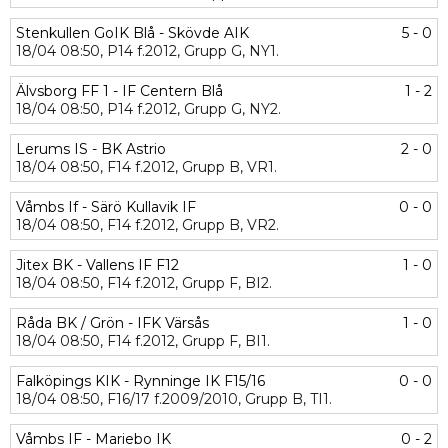
Stenkullen GoIK Blå - Skövde AIK
5 - 0
18/04
08:50,
P14 f.2012,
Grupp G,
NY1.
Älvsborg FF 1 - IF Centern Blå
1 - 2
18/04
08:50,
P14 f.2012,
Grupp G,
NY2.
Lerums IS - BK Astrio
2 - 0
18/04
08:50,
F14 f.2012,
Grupp B,
VR1.
Våmbs If - Särö Kullavik IF
0 - 0
18/04
08:50,
F14 f.2012,
Grupp B,
VR2.
Jitex BK - Vallens IF F12
1 - 0
18/04
08:50,
F14 f.2012,
Grupp F,
BI2.
Råda BK / Grön - IFK Värsås
1 - 0
18/04
08:50,
F14 f.2012,
Grupp F,
BI1.
Falköpings KIK - Rynninge IK F15/16
0 - 0
18/04
08:50,
F16/17 f.2009/2010,
Grupp B,
TI1.
Våmbs IF - Mariebo IK
0 - 2