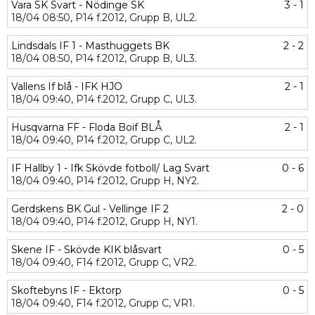
Vara SK Svart - Nödinge SK
3 - 1
18/04
08:50,
P14 f.2012,
Grupp B,
UL2.
Lindsdals IF 1 - Masthuggets BK
2 - 2
18/04
08:50,
P14 f.2012,
Grupp B,
UL3.
Vallens If blå - IFK HJO
2 - 1
18/04
09:40,
P14 f.2012,
Grupp C,
UL3.
Husqvarna FF - Floda Boif BLÅ
2 - 1
18/04
09:40,
P14 f.2012,
Grupp C,
UL2.
IF Hallby 1 - Ifk Skövde fotboll/ Lag Svart
0 - 6
18/04
09:40,
P14 f.2012,
Grupp H,
NY2.
Gerdskens BK Gul - Vellinge IF 2
2 - 0
18/04
09:40,
P14 f.2012,
Grupp H,
NY1.
Skene IF - Skövde KIK blåsvart
0 - 5
18/04
09:40,
F14 f.2012,
Grupp C,
VR2.
Skoftebyns IF - Ektorp
0 - 5
18/04
09:40,
F14 f.2012,
Grupp C,
VR1.