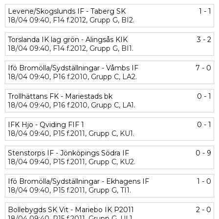
Levene/Skogslunds IF - Taberg SK
1 - 1
18/04
09:40,
F14 f.2012,
Grupp G,
BI2.
Torslanda IK lag grön - Alingsås KIK
3 - 2
18/04
09:40,
F14 f.2012,
Grupp G,
BI1.
Ifö Bromölla/Sydställningar - Våmbs IF
7 - 0
18/04
09:40,
P16 f.2010,
Grupp C,
LA2.
Trollhättans FK - Mariestads bk
0 - 1
18/04
09:40,
P16 f.2010,
Grupp C,
LA1.
IFK Hjo - Qviding FIF 1
0 - 1
18/04
09:40,
P15 f.2011,
Grupp C,
KU1.
Stenstorps IF - Jönköpings Södra IF
0 - 9
18/04
09:40,
P15 f.2011,
Grupp C,
KU2.
Ifö Bromölla/Sydställningar - Ekhagens IF
1 - 0
18/04
09:40,
P15 f.2011,
Grupp G,
TI1.
Bollebygds SK Vit - Mariebo IK P2011
2 - 0
18/04
09:40,
P15 f.2011,
Grupp G,
UL1.