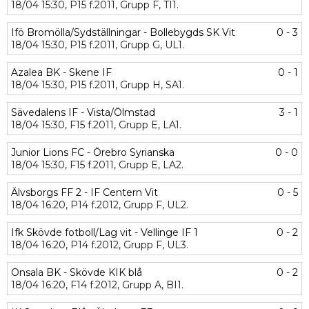
18/04
15:30,
P15 f.2011,
Grupp F,
TI1.
Ifö Bromölla/Sydställningar - Bollebygds SK Vit
0 - 3
18/04
15:30,
P15 f.2011,
Grupp G,
UL1.
Azalea BK - Skene IF
0 - 1
18/04
15:30,
P15 f.2011,
Grupp H,
SA1.
Sävedalens IF - Vista/Ölmstad
3 - 1
18/04
15:30,
F15 f.2011,
Grupp E,
LA1.
Junior Lions FC - Örebro Syrianska
0 - 0
18/04
15:30,
F15 f.2011,
Grupp E,
LA2.
Älvsborgs FF 2 - IF Centern Vit
0 - 5
18/04
16:20,
P14 f.2012,
Grupp F,
UL2.
Ifk Skövde fotboll/Lag vit - Vellinge IF 1
0 - 2
18/04
16:20,
P14 f.2012,
Grupp F,
UL3.
Onsala BK - Skövde KIK blå
0 - 2
18/04
16:20,
F14 f.2012,
Grupp A,
BI1.