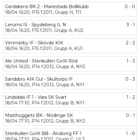
Gerdskens BK 2 - Mariestads Bollklubb
0 - 0
18/04
16:20,
P15 f.2011,
Grupp H,
TI1.
Lerums IS - Spydeberg IL N
3 - 1
18/04
16:20,
F15 f.2011,
Grupp A,
KU2.
Vimmerby IF - Skövde KIK
2 - 2
18/04
16:20,
F15 f.2011,
Grupp A,
KU1.
Ale United - Stenkullen GoIK Röd
1 - 3
18/04
16:20,
P14 f.2012,
Grupp A,
NY2.
Sandsbro AIK Gul - Skultorps IF
0 - 3
18/04
16:20,
P14 f.2012,
Grupp A,
NY1.
Lindsdals IF 1 - Vara SK Svart
1 - 2
18/04
17:10,
P14 f.2012,
Grupp B,
NY1.
Masthuggets BK - Nödinge SK
0 - 1
18/04
17:10,
P14 f.2012,
Grupp B,
NY2.
Stenkullen GoIK Blå - Älvsborg FF 1
1 - 0
18/04
17:10,
P14 f.2012,
Grupp G,
UL3.