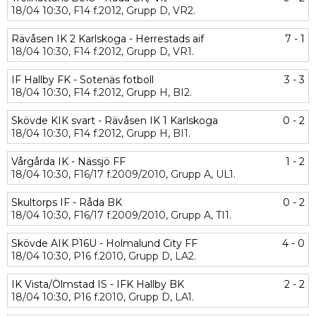
18/04
10:30,
F14 f.2012,
Grupp D,
VR2.
Rävåsen IK 2 Karlskoga - Herrestads aif
7 - 1
18/04
10:30,
F14 f.2012,
Grupp D,
VR1.
IF Hallby FK - Sotenäs fotboll
3 - 3
18/04
10:30,
F14 f.2012,
Grupp H,
BI2.
Skövde KIK svart - Rävåsen IK 1 Karlskoga
0 - 2
18/04
10:30,
F14 f.2012,
Grupp H,
BI1.
Vårgårda IK - Nässjö FF
1 - 2
18/04
10:30,
F16/17 f.2009/2010,
Grupp A,
UL1.
Skultorps IF - Råda BK
0 - 2
18/04
10:30,
F16/17 f.2009/2010,
Grupp A,
TI1.
Skövde AIK P16U - Holmalund City FF
4 - 0
18/04
10:30,
P16 f.2010,
Grupp D,
LA2.
IK Vista/Ölmstad IS - IFK Hallby BK
2 - 2
18/04
10:30,
P16 f.2010,
Grupp D,
LA1.