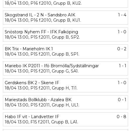
18/04
13:00,
P16 f.2010,
Grupp B,
KU2.
Skogstrand IL - 2 N - Sandsbro AIK
1 - 4
18/04
13:00,
P16 f.2010,
Grupp B,
KU1.
Snöstorp Nyhem FF - IFK Falköping
1 - 0
18/04
13:00,
P15 f.2011,
Grupp B,
SP2.
BK Trix - Marieholm IK 1
0 - 2
18/04
13:00,
P15 f.2011,
Grupp B,
SP1.
Mariebo IK P2011 - Ifö Bromölla/Sydställningar
1 - 1
18/04
13:00,
P15 f.2011,
Grupp G,
SA1.
Gerdskens BK 2 - Skene IF
1 - 0
18/04
13:00,
P15 f.2011,
Grupp H,
TI1.
Mariestads Bollklubb - Azalea BK
0 - 1
18/04
13:00,
P15 f.2011,
Grupp H,
UL1.
Habo IF vit - Landvetter IF
0 - 8
18/04
13:00,
F15 f.2011,
Grupp B,
LA1.