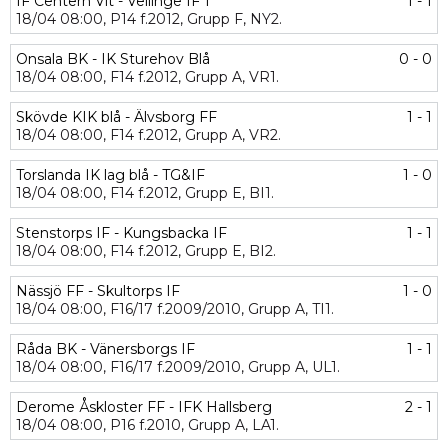
IF Centern Vit - Vellinge IF 1
1 - 1
18/04
08:00,
P14 f.2012,
Grupp F,
NY2.
Onsala BK - IK Sturehov Blå
0 - 0
18/04
08:00,
F14 f.2012,
Grupp A,
VR1.
Skövde KIK blå - Älvsborg FF
1 - 1
18/04
08:00,
F14 f.2012,
Grupp A,
VR2.
Torslanda IK lag blå - TG&IF
1 - 0
18/04
08:00,
F14 f.2012,
Grupp E,
BI1.
Stenstorps IF - Kungsbacka IF
1 - 1
18/04
08:00,
F14 f.2012,
Grupp E,
BI2.
Nässjö FF - Skultorps IF
1 - 0
18/04
08:00,
F16/17 f.2009/2010,
Grupp A,
TI1.
Råda BK - Vänersborgs IF
1 - 1
18/04
08:00,
F16/17 f.2009/2010,
Grupp A,
UL1.
Derome Åskloster FF - IFK Hallsberg
2 - 1
18/04
08:00,
P16 f.2010,
Grupp A,
LA1.