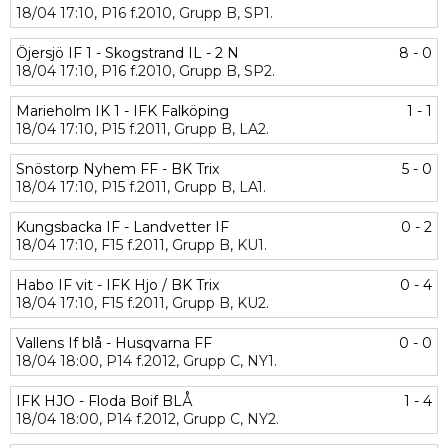
18/04
17:10,
P16 f.2010,
Grupp B,
SP1.
Öjersjö IF 1 - Skogstrand IL - 2 N
8 - 0
18/04
17:10,
P16 f.2010,
Grupp B,
SP2.
Marieholm IK 1 - IFK Falköping
1 - 1
18/04
17:10,
P15 f.2011,
Grupp B,
LA2.
Snöstorp Nyhem FF - BK Trix
5 - 0
18/04
17:10,
P15 f.2011,
Grupp B,
LA1.
Kungsbacka IF - Landvetter IF
0 - 2
18/04
17:10,
F15 f.2011,
Grupp B,
KU1.
Habo IF vit - IFK Hjo / BK Trix
0 - 4
18/04
17:10,
F15 f.2011,
Grupp B,
KU2.
Vallens If blå - Husqvarna FF
0 - 0
18/04
18:00,
P14 f.2012,
Grupp C,
NY1.
IFK HJO - Floda Boif BLÅ
1 - 4
18/04
18:00,
P14 f.2012,
Grupp C,
NY2.