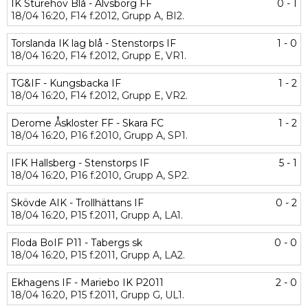
IK Sturehov Blå - Älvsborg FF
0 - 1
18/04
16:20,
F14 f.2012,
Grupp A,
BI2.
Torslanda IK lag blå - Stenstorps IF
1 - 0
18/04
16:20,
F14 f.2012,
Grupp E,
VR1.
TG&IF - Kungsbacka IF
1 - 2
18/04
16:20,
F14 f.2012,
Grupp E,
VR2.
Derome Åskloster FF - Skara FC
1 - 2
18/04
16:20,
P16 f.2010,
Grupp A,
SP1.
IFK Hallsberg - Stenstorps IF
5 - 1
18/04
16:20,
P16 f.2010,
Grupp A,
SP2.
Skövde AIK - Trollhättans IF
0 - 2
18/04
16:20,
P15 f.2011,
Grupp A,
LA1.
Floda BoIF P11 - Tabergs sk
0 - 0
18/04
16:20,
P15 f.2011,
Grupp A,
LA2.
Ekhagens IF - Mariebo IK P2011
2 - 0
18/04
16:20,
P15 f.2011,
Grupp G,
UL1.