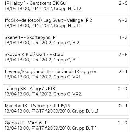
IF Hallby 1 - Gerdskens BK Gul
2 - 5
18/04
18:00,
P14 f.2012,
Grupp H,
UL3.
Ifk Skövde fotboll/ Lag Svart - Vellinge IF 2
4 - 2
18/04
18:00,
P14 f.2012,
Grupp H,
UL2.
Skene IF - Skoftebyns IF
1 - 2
18/04
18:00,
F14 f.2012,
Grupp C,
BI2.
Skövde KIK blåsvart - Ektorp
2 - 6
18/04
18:00,
F14 f.2012,
Grupp C,
BI1.
Levene/Skogslunds IF - Torslanda IK lag grön
3 - 1
18/04
18:00,
F14 f.2012,
Grupp G,
VR1.
Taberg SK - Alingsås KIK
0 - 0
18/04
18:00,
F14 f.2012,
Grupp G,
VR2.
Mariebo IK - Rynninge IK F15/16
0 - 1
18/04
18:00,
F16/17 f.2009/2010,
Grupp B,
UL1.
Öjersjö IF - Våmbs IF
2 - 0
18/04
18:00,
F16/17 f.2009/2010,
Grupp B,
TI1.