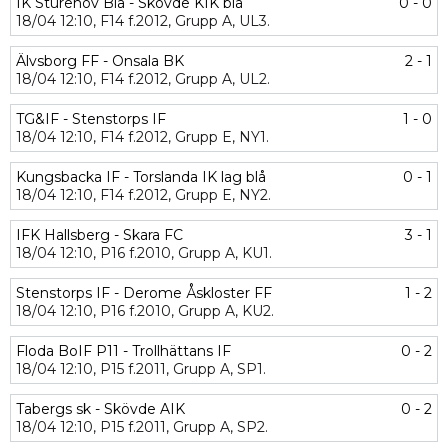
IK Sturehov Blå - Skövde KIK blå
0 - 0
18/04
12:10,
F14 f.2012,
Grupp A,
UL3.
Älvsborg FF - Onsala BK
2 - 1
18/04
12:10,
F14 f.2012,
Grupp A,
UL2.
TG&IF - Stenstorps IF
1 - 0
18/04
12:10,
F14 f.2012,
Grupp E,
NY1.
Kungsbacka IF - Torslanda IK lag blå
0 - 1
18/04
12:10,
F14 f.2012,
Grupp E,
NY2.
IFK Hallsberg - Skara FC
3 - 1
18/04
12:10,
P16 f.2010,
Grupp A,
KU1.
Stenstorps IF - Derome Åskloster FF
1 - 2
18/04
12:10,
P16 f.2010,
Grupp A,
KU2.
Floda BoIF P11 - Trollhättans IF
0 - 2
18/04
12:10,
P15 f.2011,
Grupp A,
SP1.
Tabergs sk - Skövde AIK
0 - 2
18/04
12:10,
P15 f.2011,
Grupp A,
SP2.