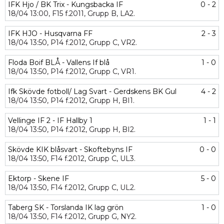
IFK Hjo / BK Trix - Kungsbacka IF
0 - 2
18/04
13:00,
F15 f.2011,
Grupp B,
LA2.
IFK HJO - Husqvarna FF
2 - 3
18/04
13:50,
P14 f.2012,
Grupp C,
VR2.
Floda Boif BLÅ - Vallens If blå
1 - 0
18/04
13:50,
P14 f.2012,
Grupp C,
VR1.
Ifk Skövde fotboll/ Lag Svart - Gerdskens BK Gul
4 - 2
18/04
13:50,
P14 f.2012,
Grupp H,
BI1.
Vellinge IF 2 - IF Hallby 1
1 - 1
18/04
13:50,
P14 f.2012,
Grupp H,
BI2.
Skövde KIK blåsvart - Skoftebyns IF
0 - 0
18/04
13:50,
F14 f.2012,
Grupp C,
UL3.
Ektorp - Skene IF
5 - 0
18/04
13:50,
F14 f.2012,
Grupp C,
UL2.
Taberg SK - Torslanda IK lag grön
1 - 0
18/04
13:50,
F14 f.2012,
Grupp G,
NY2.