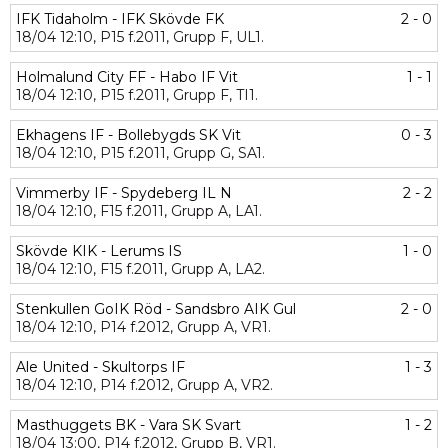
IFK Tidaholm - IFK Skövde FK
2 - 0
18/04
12:10,
P15 f.2011,
Grupp F,
UL1.
Holmalund City FF - Habo IF Vit
1 - 1
18/04
12:10,
P15 f.2011,
Grupp F,
TI1.
Ekhagens IF - Bollebygds SK Vit
0 - 3
18/04
12:10,
P15 f.2011,
Grupp G,
SA1.
Vimmerby IF - Spydeberg IL N
2 - 2
18/04
12:10,
F15 f.2011,
Grupp A,
LA1.
Skövde KIK - Lerums IS
1 - 0
18/04
12:10,
F15 f.2011,
Grupp A,
LA2.
Stenkullen GoIK Röd - Sandsbro AIK Gul
2 - 0
18/04
12:10,
P14 f.2012,
Grupp A,
VR1.
Ale United - Skultorps IF
1 - 3
18/04
12:10,
P14 f.2012,
Grupp A,
VR2.
Masthuggets BK - Vara SK Svart
1 - 2
18/04
13:00,
P14 f.2012,
Grupp B,
VR1.