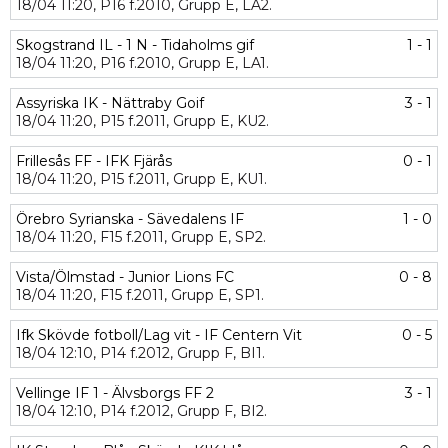
18/04
11:20,
P16 f.2010,
Grupp E,
LA2.
Skogstrand IL - 1 N - Tidaholms gif
1 - 1
18/04
11:20,
P16 f.2010,
Grupp E,
LA1.
Assyriska IK - Nättraby Goif
3 - 1
18/04
11:20,
P15 f.2011,
Grupp E,
KU2.
Frillesås FF - IFK Fjärås
0 - 1
18/04
11:20,
P15 f.2011,
Grupp E,
KU1.
Örebro Syrianska - Sävedalens IF
1 - 0
18/04
11:20,
F15 f.2011,
Grupp E,
SP2.
Vista/Ölmstad - Junior Lions FC
0 - 8
18/04
11:20,
F15 f.2011,
Grupp E,
SP1.
Ifk Skövde fotboll/Lag vit - IF Centern Vit
0 - 5
18/04
12:10,
P14 f.2012,
Grupp F,
BI1.
Vellinge IF 1 - Älvsborgs FF 2
3 - 1
18/04
12:10,
P14 f.2012,
Grupp F,
BI2.