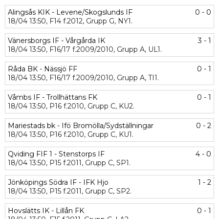
Alingsås KIK - Levene/Skogslunds IF
0 - 0
18/04
13:50,
F14 f.2012,
Grupp G,
NY1.
Vänersborgs IF - Vårgårda IK
3 - 1
18/04
13:50,
F16/17 f.2009/2010,
Grupp A,
UL1.
Råda BK - Nässjö FF
0 - 1
18/04
13:50,
F16/17 f.2009/2010,
Grupp A,
TI1.
Våmbs IF - Trollhättans FK
0 - 1
18/04
13:50,
P16 f.2010,
Grupp C,
KU2.
Mariestads bk - Ifö Bromölla/Sydställningar
0 - 2
18/04
13:50,
P16 f.2010,
Grupp C,
KU1.
Qviding FIF 1 - Stenstorps IF
4 - 0
18/04
13:50,
P15 f.2011,
Grupp C,
SP1.
Jönköpings Södra IF - IFK Hjo
1 - 2
18/04
13:50,
P15 f.2011,
Grupp C,
SP2.
Hovslätts IK - Lillån FK
0 - 1