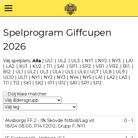
Spelprogram Giffcupen
2026
Välj spelplats:
Alla
|
UL1.
|
UL2.
|
UL3.
|
NY1.
|
NY2.
|
NY3.
|
LA1.
|
LA2.
|
KU1.
|
KU2.
|
TI1.
|
SA1.
|
SP1.
|
SP2.
|
VR1.
|
VR2.
|
BI1.
|
BI2.
|
UL1
|
UL2
|
UL3
|
UL4
|
UL5
|
UL6
|
UL7
|
UL8
|
UL9
|
UL10
|
UL11
|
NY1
|
NY2
|
NY3
|
NY4
|
NY5
|
LA1
|
LA2
|
LA3
|
TI1
|
TI2
|
SK1
|
SK2
|
IP1
|
IP2
|
SA1
|
SP1
|
SP2
Dölj klara matcher
Älvsborgs FF 2 - Ifk Skövde fotboll/Lag vit
0 - 1
18/04
08:00,
P14 f.2012,
Grupp F,
NY1.