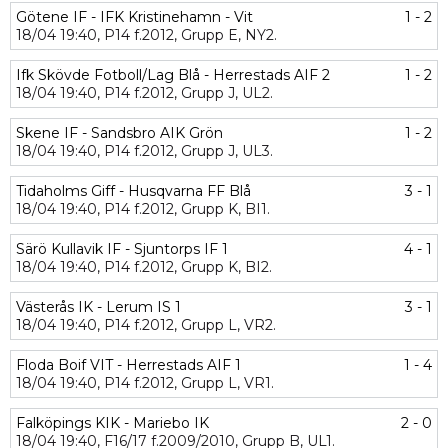
Götene IF - IFK Kristinehamn - Vit
1 - 2
18/04
19:40,
P14 f.2012,
Grupp E,
NY2.
Ifk Skövde Fotboll/Lag Blå - Herrestads AIF 2
1 - 2
18/04
19:40,
P14 f.2012,
Grupp J,
UL2.
Skene IF - Sandsbro AIK Grön
1 - 2
18/04
19:40,
P14 f.2012,
Grupp J,
UL3.
Tidaholms Giff - Husqvarna FF Blå
3 - 1
18/04
19:40,
P14 f.2012,
Grupp K,
BI1.
Särö Kullavik IF - Sjuntorps IF 1
4 - 1
18/04
19:40,
P14 f.2012,
Grupp K,
BI2.
Västerås IK - Lerum IS 1
3 - 1
18/04
19:40,
P14 f.2012,
Grupp L,
VR2.
Floda Boif VIT - Herrestads AIF 1
1 - 4
18/04
19:40,
P14 f.2012,
Grupp L,
VR1.
Falköpings KIK - Mariebo IK
2 - 0
18/04
19:40,
F16/17 f.2009/2010,
Grupp B,
UL1.