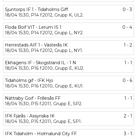
Sjuntorps IF 1 - Tidaholms Giff
0 - 3
18/04
15:30,
P14 f.2012,
Grupp K,
UL2.
Floda Boif VIT - Lerum IS 1
0 - 4
18/04
15:30,
P14 f.2012,
Grupp L,
NY2.
Herrestads AIF 1 - Västerås IK
1 - 2
18/04
15:30,
P14 f.2012,
Grupp L,
NY1.
Ekhagens IF - Skogstrand IL - 1 N
1 - 1
18/04
15:30,
P16 f.2010,
Grupp E,
KU2.
Tidaholms gif - IFK Hjo
0 - 6
18/04
15:30,
P16 f.2010,
Grupp E,
KU1.
Nättraby Goif - Frillesås FF
1 - 1
18/04
15:30,
P15 f.2011,
Grupp E,
SP2.
IFK Fjärås - Assyriska IK
2 - 1
18/04
15:30,
P15 f.2011,
Grupp E,
SP1.
IFK Tidaholm - Holmalund City FF
3 - 1