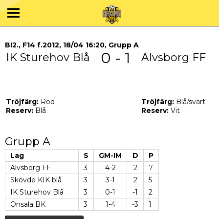
BI2., F14 f.2012, 18/04 16:20, Grupp A
0 - 1
IK Sturehov Blå
Älvsborg FF
Tröjfärg:
Röd
Tröjfärg:
Blå/svart
Reserv:
Blå
Reserv:
Vit
Grupp A
Lag
S
GM-IM
D
P
Älvsborg FF
3
4-2
2
7
Skövde KIK blå
3
3-1
2
5
IK Sturehov Blå
3
0-1
-1
2
Onsala BK
3
1-4
-3
1