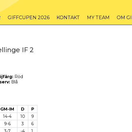
R
GIFFCUPEN 2026
KONTAKT
MY TEAM
OM G
llinge IF 2
öjfärg:
Röd
serv:
Blå
GM-IM
D
P
14-4
10
9
9-6
3
6
3-7
-4
1