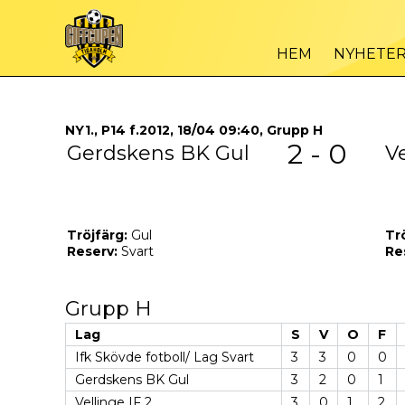
HEM
NYHETE
NY1., P14 f.2012, 18/04 09:40, Grupp H
2 - 0
Gerdskens BK Gul
Ve
Tröjfärg:
Gul
Tr
Reserv:
Svart
Re
Grupp H
Lag
S
V
O
F
Ifk Skövde fotboll/ Lag Svart
3
3
0
0
Gerdskens BK Gul
3
2
0
1
Vellinge IF 2
3
0
1
2