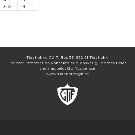
3-12
-9
1
Tidaholms G&IF, Box 35, 522 21 Tidaholm
För mer information kontakta cup-ansvarig Thomas Beldt
thomas.beldt@giffcupen.se
www.tidaholmsgif.se