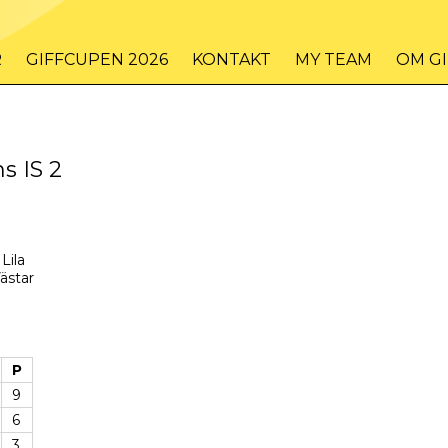
R
GIFFCUPEN 2026
KONTAKT
MY TEAM
OM G
s IS 2
Lila
ästar
P
9
6
3