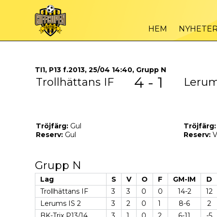
HEM
NYHETE
TI1, P13 f.2013, 25/04 14:40, Grupp N
4 - 1
Trollhättans IF
Lerum
Tröjfärg:
Gul
Tröjfärg:
Reserv:
Gul
Reserv:
V
Grupp N
Lag
S
V
O
F
GM-IM
D
Trollhättans IF
3
3
0
0
14-2
12
Lerums IS 2
3
2
0
1
8-6
2
BK-Trix P13/14
3
1
0
2
6-11
-5