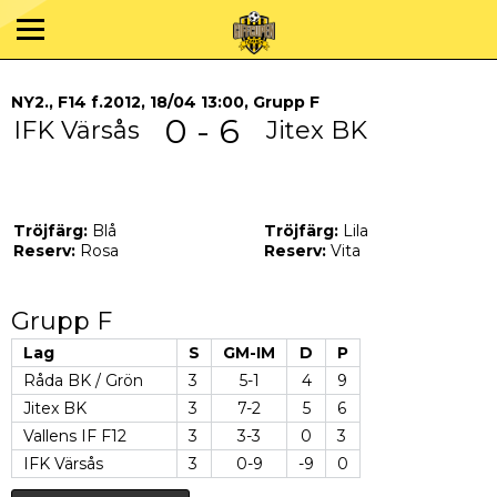
NY2., F14 f.2012, 18/04 13:00, Grupp F
0 - 6
IFK Värsås
Jitex BK
Tröjfärg:
Blå
Tröjfärg:
Lila
Reserv:
Rosa
Reserv:
Vita
Grupp F
Lag
S
GM-IM
D
P
Råda BK / Grön
3
5-1
4
9
Jitex BK
3
7-2
5
6
Vallens IF F12
3
3-3
0
3
IFK Värsås
3
0-9
-9
0