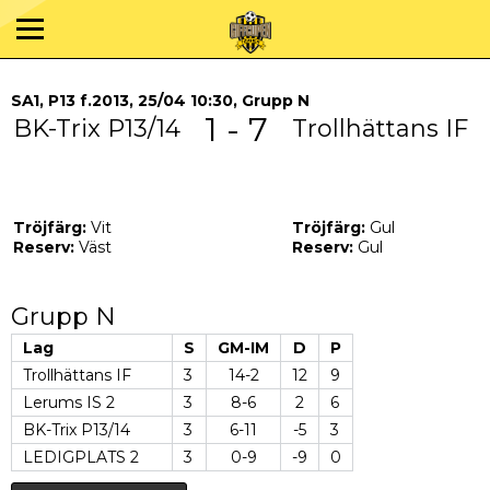
SA1, P13 f.2013, 25/04 10:30, Grupp N
1 - 7
BK-Trix P13/14
Trollhättans IF
Tröjfärg:
Vit
Tröjfärg:
Gul
Reserv:
Väst
Reserv:
Gul
Grupp N
Lag
S
GM-IM
D
P
Trollhättans IF
3
14-2
12
9
Lerums IS 2
3
8-6
2
6
BK-Trix P13/14
3
6-11
-5
3
LEDIGPLATS 2
3
0-9
-9
0