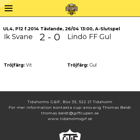
UL4, P12 f.2014 Tävlande, 26/04 13:00, A-Slutspel
2 - 0
Ik Svane
Lindö FF Gul
Tröjfärg:
Vit
Tröjfärg:
Gul
Tidaholms G&IF, Box 35, 522 21 Tidaholm
För mer information kontakta cup-ansvarig Thomas Beldt
thomas.beldt@giffcupen.se
www.tidaholmsgif.se