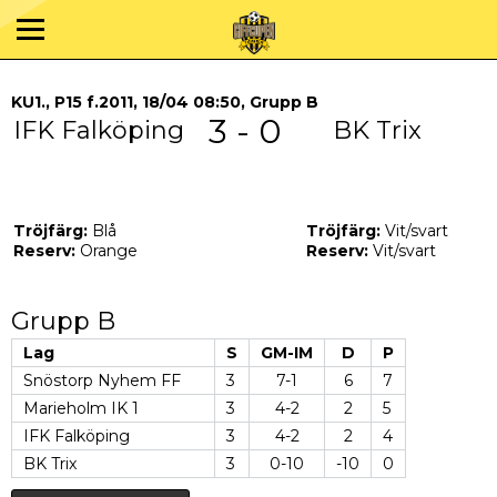
KU1., P15 f.2011, 18/04 08:50, Grupp B
3 - 0
IFK Falköping
BK Trix
Tröjfärg:
Blå
Tröjfärg:
Vit/svart
Reserv:
Orange
Reserv:
Vit/svart
Grupp B
Lag
S
GM-IM
D
P
Snöstorp Nyhem FF
3
7-1
6
7
Marieholm IK 1
3
4-2
2
5
IFK Falköping
3
4-2
2
4
BK Trix
3
0-10
-10
0