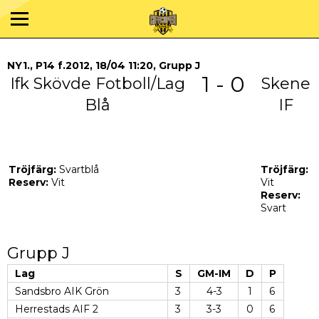
NY1., P14 f.2012, 18/04 11:20, Grupp J
1 - 0
Ifk Skövde Fotboll/Lag
Skene
Blå
IF
Tröjfärg:
Svartblå
Tröjfärg:
Reserv:
Vit
Vit
Reserv:
Svart
Grupp J
Lag
S
GM-IM
D
P
Sandsbro AIK Grön
3
4-3
1
6
Herrestads AIF 2
3
3-3
0
6