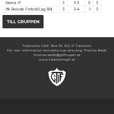
Skene IF
3
3-3
0
3
Ifk Skövde Fotboll/Lag Blå
3
3-4
-1
3
TILL GRUPPEN
Tidaholms G&IF, Box 35, 522 21 Tidaholm
För mer information kontakta cup-ansvarig Thomas Beldt
thomas.beldt@giffcupen.se
www.tidaholmsgif.se