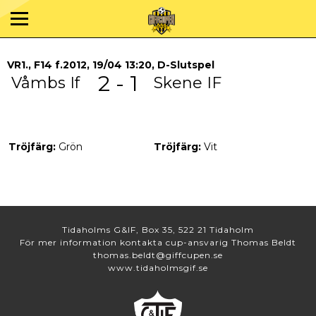
VR1., F14 f.2012, 19/04 13:20, D-Slutspel
2 - 1
Våmbs If
Skene IF
Tröjfärg:
Grön
Tröjfärg:
Vit
Tidaholms G&IF, Box 35, 522 21 Tidaholm
För mer information kontakta cup-ansvarig Thomas Beldt
thomas.beldt@giffcupen.se
www.tidaholmsgif.se