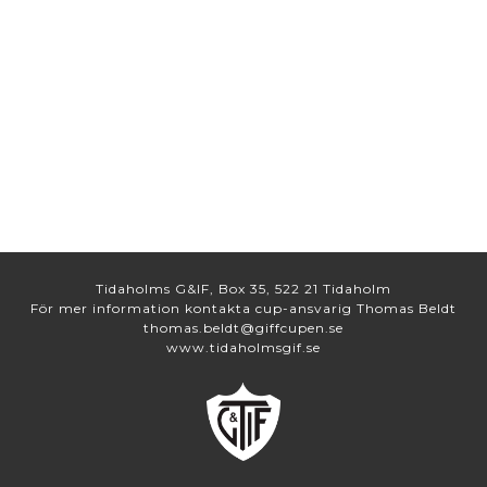
Tidaholms G&IF, Box 35, 522 21 Tidaholm
För mer information kontakta cup-ansvarig Thomas Beldt
thomas.beldt@giffcupen.se
www.tidaholmsgif.se