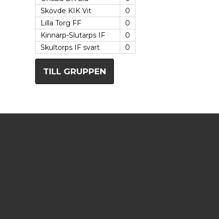
Skövde KIK Vit
0
Lilla Torg FF
0
Kinnarp-Slutarps IF
0
Skultorps IF svart
0
TILL GRUPPEN