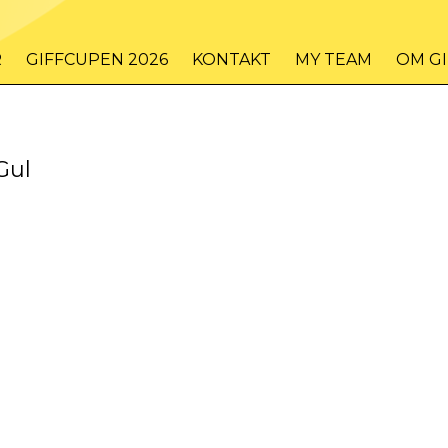
R
GIFFCUPEN 2026
KONTAKT
MY TEAM
OM G
Gul