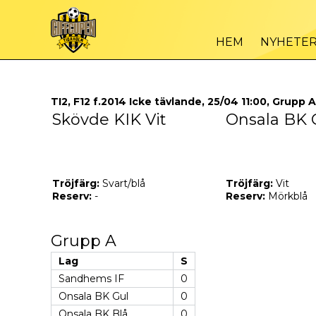
HEM
NYHETE
TI2, F12 f.2014 Icke tävlande, 25/04 11:00, Grupp A
Skövde KIK Vit
Onsala BK 
Tröjfärg:
Svart/blå
Tröjfärg:
Vit
Reserv:
-
Reserv:
Mörkblå
Grupp A
Lag
S
Sandhems IF
0
Onsala BK Gul
0
Onsala BK Blå
0