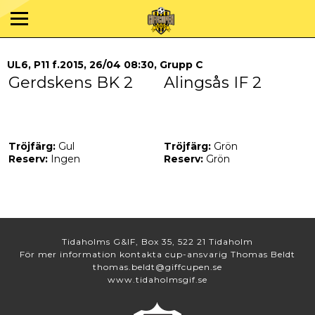
UL6, P11 f.2015, 26/04 08:30, Grupp C
Gerdskens BK 2
Alingsås IF 2
Tröjfärg:
Gul
Tröjfärg:
Grön
Reserv:
Ingen
Reserv:
Grön
Tidaholms G&IF, Box 35, 522 21 Tidaholm
För mer information kontakta cup-ansvarig Thomas Beldt
thomas.beldt@giffcupen.se
www.tidaholmsgif.se