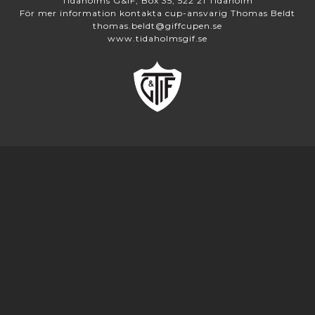
Tidaholms G&IF, Box 35, 522 21 Tidaholm
För mer information kontakta cup-ansvarig Thomas Beldt
thomas.beldt@giffcupen.se
www.tidaholmsgif.se