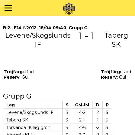
BI2., F14 f.2012, 18/04 09:40, Grupp G
1 - 1
Levene/Skogslunds
Taberg
IF
SK
Tröjfärg:
Röd
Tröjfärg:
Röd
Reserv:
Gul
Reserv:
Gul
Grupp G
Lag
S
GM-IM
D
P
Levene/Skogslunds IF
3
4-2
2
5
Taberg SK
3
2-1
1
5
Torslanda IK lag grön
3
4-6
-2
3