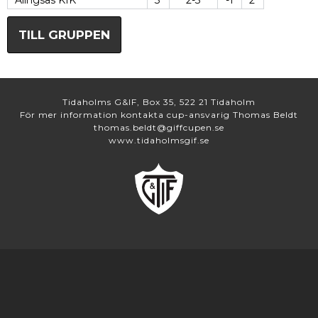
Alingsås KIK
3
2-3
-1
2
TILL GRUPPEN
Tidaholms G&IF, Box 35, 522 21 Tidaholm
För mer information kontakta cup-ansvarig Thomas Beldt
thomas.beldt@giffcupen.se
www.tidaholmsgif.se