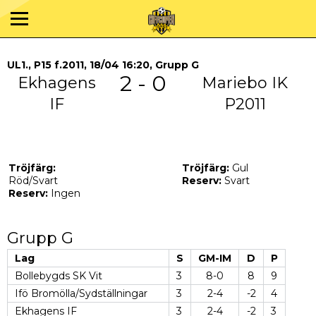
UL1., P15 f.2011, 18/04 16:20, Grupp G
2 - 0
Ekhagens
Mariebo IK
IF
P2011
Tröjfärg:
Tröjfärg:
Gul
Röd/Svart
Reserv:
Svart
Reserv:
Ingen
Grupp G
Lag
S
GM-IM
D
P
Bollebygds SK Vit
3
8-0
8
9
Ifö Bromölla/Sydställningar
3
2-4
-2
4
Ekhagens IF
3
2-4
-2
3