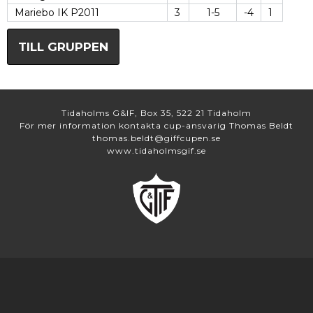
Mariebo IK P2011
3
1-5
-4
1
TILL GRUPPEN
Tidaholms G&IF, Box 35, 522 21 Tidaholm
För mer information kontakta cup-ansvarig Thomas Beldt
thomas.beldt@giffcupen.se
www.tidaholmsgif.se