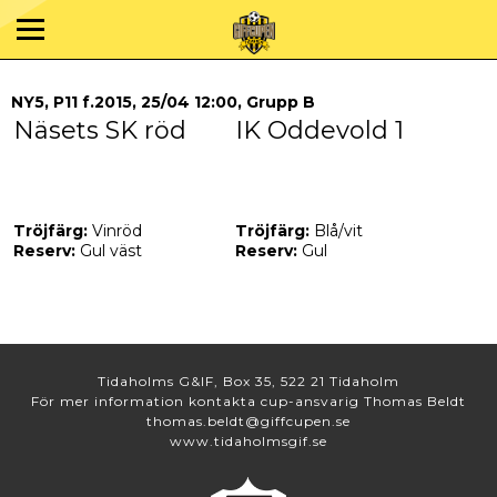
NY5, P11 f.2015, 25/04 12:00, Grupp B
Näsets SK röd
IK Oddevold 1
Tröjfärg:
Vinröd
Tröjfärg:
Blå/vit
Reserv:
Gul väst
Reserv:
Gul
Tidaholms G&IF, Box 35, 522 21 Tidaholm
För mer information kontakta cup-ansvarig Thomas Beldt
thomas.beldt@giffcupen.se
www.tidaholmsgif.se