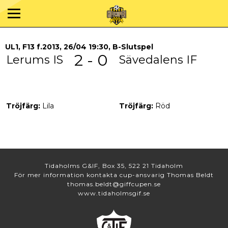
UL1, F13 f.2013, 26/04 19:30, B-Slutspel
2 - 0
Lerums IS
Sävedalens IF
Tröjfärg:
Lila
Tröjfärg:
Röd
Tidaholms G&IF, Box 35, 522 21 Tidaholm
För mer information kontakta cup-ansvarig Thomas Beldt
thomas.beldt@giffcupen.se
www.tidaholmsgif.se