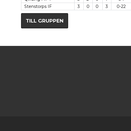
Stenstorps IF
3
0
0
3
0-22
TILL GRUPPEN