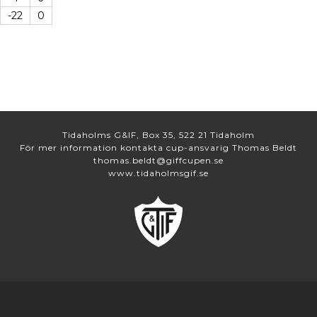
-22
0
Tidaholms G&IF, Box 35, 522 21 Tidaholm
För mer information kontakta cup-ansvarig Thomas Beldt
thomas.beldt@giffcupen.se
www.tidaholmsgif.se