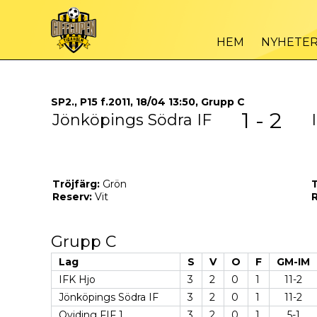
HEM
NYHETE
SP2., P15 f.2011, 18/04 13:50, Grupp C
1 - 2
Jönköpings Södra IF
Tröjfärg:
Grön
T
Reserv:
Vit
R
Grupp C
Lag
S
V
O
F
GM-IM
IFK Hjo
3
2
0
1
11-2
Jönköpings Södra IF
3
2
0
1
11-2
Qviding FIF 1
3
2
0
1
5-1