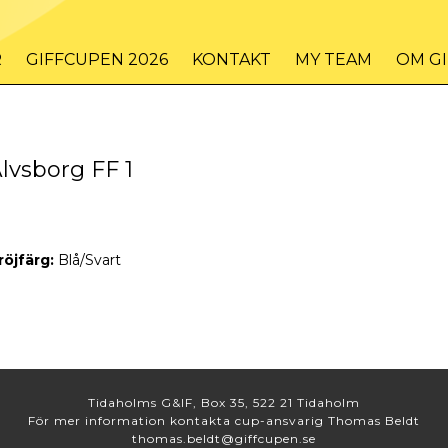
R
GIFFCUPEN 2026
KONTAKT
MY TEAM
OM G
lvsborg FF 1
röjfärg:
Blå/Svart
Tidaholms G&IF, Box 35, 522 21 Tidaholm
För mer information kontakta cup-ansvarig Thomas Beldt
thomas.beldt@giffcupen.se