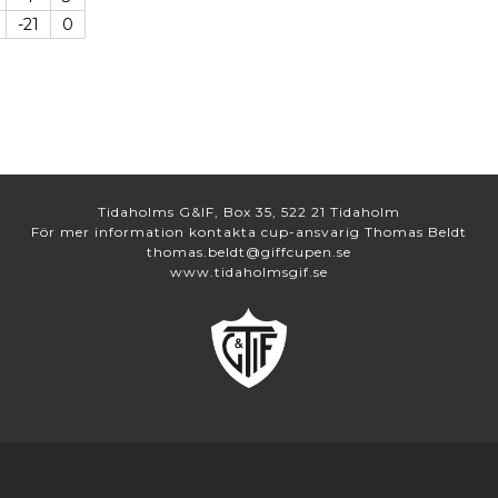
-21
0
Tidaholms G&IF, Box 35, 522 21 Tidaholm
För mer information kontakta cup-ansvarig Thomas Beldt
thomas.beldt@giffcupen.se
www.tidaholmsgif.se