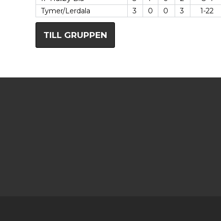
Tymer/Lerdala
3
0
0
3
1-22
TILL GRUPPEN