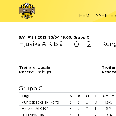
HEM
NYHETE
SA1, F13 f.2013, 25/04 18:00, Grupp C
0 - 2
Hjuviks AIK Blå
Kung
Tröjfärg:
Ljusblå
Tröjfär
Reserv:
Har ingen
Reserv
Grupp C
Lag
S
V
O
F
GM-IM
Kungsbacka IF Rolfö
3
3
0
0
13-0
Hjuviks AIK Blå
3
2
0
1
6-2
IF Hallby Blå
3
1
0
2
8-4