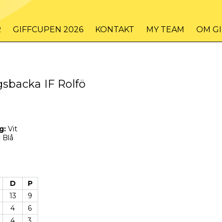
R
GIFFCUPEN 2026
KONTAKT
MY TEAM
OM G
sbacka IF Rolfö
g:
Vit
:
Blå
D
P
13
9
4
6
4
3