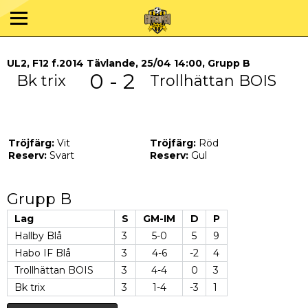
UL2, F12 f.2014 Tävlande, 25/04 14:00, Grupp B
0 - 2
Bk trix
Trollhättan BOIS
Tröjfärg:
Vit
Tröjfärg:
Röd
Reserv:
Svart
Reserv:
Gul
Grupp B
Lag
S
GM-IM
D
P
Hallby Blå
3
5-0
5
9
Habo IF Blå
3
4-6
-2
4
Trollhättan BOIS
3
4-4
0
3
Bk trix
3
1-4
-3
1