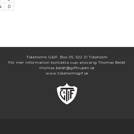
4
0
Tidaholms G&IF, Box 35, 522 21 Tidaholm
För mer information kontakta cup-ansvarig Thomas Beldt
thomas.beldt@giffcupen.se
www.tidaholmsgif.se