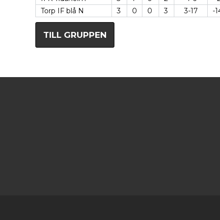
Torp IF blå N
3
0
0
3
3-17
-1
TILL GRUPPEN