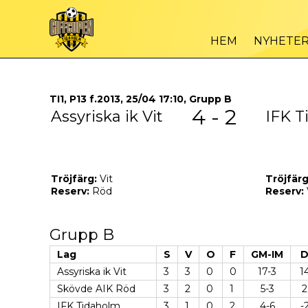
HEM
NYHETE
TI1, P13 f.2013, 25/04 17:10, Grupp B
4 - 2
Assyriska ik Vit
IFK 
Tröjfärg:
Vit
Tröjfärg
Reserv:
Röd
Reserv:
Grupp B
Lag
S
V
O
F
GM-IM
Assyriska ik Vit
3
3
0
0
17-3
1
Skövde AIK Röd
3
2
0
1
5-3
2
IFK Tidaholm
3
1
0
2
4-6
-