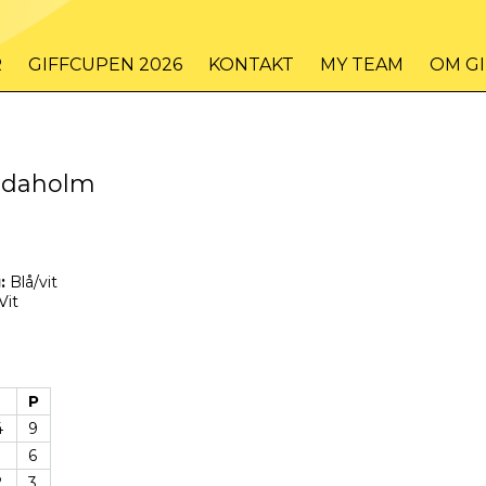
R
GIFFCUPEN 2026
KONTAKT
MY TEAM
OM G
Tidaholm
:
Blå/vit
Vit
D
P
4
9
6
2
3