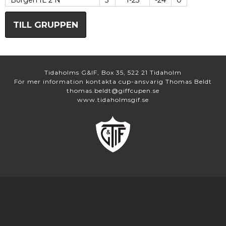
Borgen IL 2 N
3
1-25
-24
0
TILL GRUPPEN
Tidaholms G&IF, Box 35, 522 21 Tidaholm
För mer information kontakta cup-ansvarig Thomas Beldt
thomas.beldt@giffcupen.se
www.tidaholmsgif.se