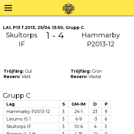
LA1, P13 f.2013, 25/04 13:50, Grupp C
1 - 4
Skultorps
Hammarby
IF
P2013-12
Tröjfärg:
Gul
Tröjfärg:
Grön
Reserv:
Väst
Reserv:
Västar
Grupp C
Lag
S
GM-IM
D
P
Hammarby P2013-12
3
24-1
23
9
Lerums IS 1
3
6-9
-3
6
Skultorps IF
3
10-6
4
3