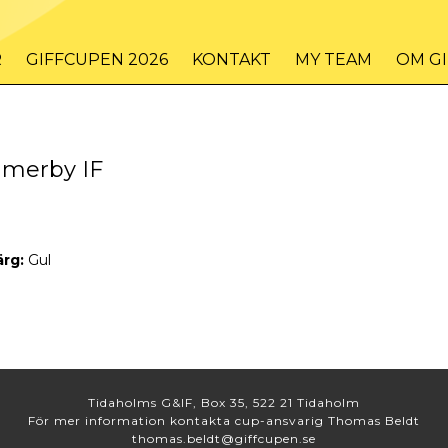
R
GIFFCUPEN 2026
KONTAKT
MY TEAM
OM G
merby IF
ärg:
Gul
Tidaholms G&IF, Box 35, 522 21 Tidaholm
För mer information kontakta cup-ansvarig Thomas Beldt
thomas.beldt@giffcupen.se