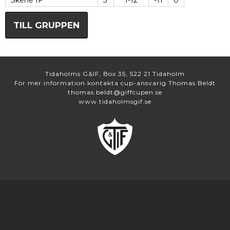
Skene IF
3
1-12
-11
0
TILL GRUPPEN
Tidaholms G&IF, Box 35, 522 21 Tidaholm
För mer information kontakta cup-ansvarig Thomas Beldt
thomas.beldt@giffcupen.se
www.tidaholmsgif.se