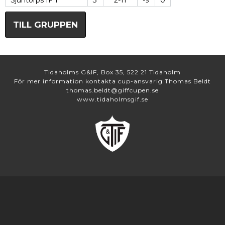
Sjuntorps IF 1
3
2-11
-9
0
TILL GRUPPEN
Tidaholms G&IF, Box 35, 522 21 Tidaholm
För mer information kontakta cup-ansvarig Thomas Beldt
thomas.beldt@giffcupen.se
www.tidaholmsgif.se