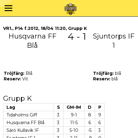
VR1., P14 f.2012, 18/04 11:20, Grupp K
4 - 1
Husqvarna FF
Sjuntorps IF
Blå
1
Tröjfärg:
Blå
Tröjfärg:
blå
Reserv:
Vit
Reserv:
blå
Grupp K
Lag
S
GM-IM
D
P
Tidaholms Giff
3
9-1
8
9
Husqvarna FF Blå
3
11-5
6
6
Särö Kullavik IF
3
5-10
-5
3