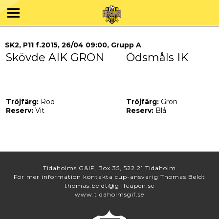
SK2, P11 f.2015, 26/04 09:00, Grupp A
Skövde AIK GRÖN
Ödsmåls IK
Tröjfärg:
Röd
Tröjfärg:
Grön
Reserv:
Vit
Reserv:
Blå
Tidaholms G&IF, Box 35, 522 21 Tidaholm
För mer information kontakta cup-ansvarig Thomas Beldt
thomas.beldt@giffcupen.se
www.tidaholmsgif.se