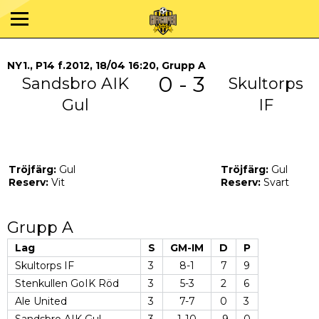
NY1., P14 f.2012, 18/04 16:20, Grupp A
0 - 3
Sandsbro AIK
Skultorps
Gul
IF
Tröjfärg:
Gul
Tröjfärg:
Gul
Reserv:
Vit
Reserv:
Svart
Grupp A
Lag
S
GM-IM
D
P
Skultorps IF
3
8-1
7
9
Stenkullen GoIK Röd
3
5-3
2
6
Ale United
3
7-7
0
3