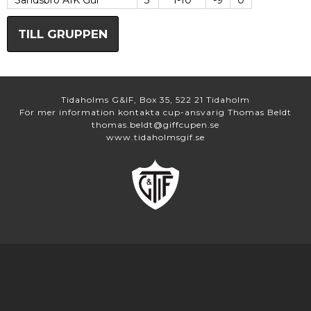
Sandsbro AIK Gul
3
1-10
-9
0
TILL GRUPPEN
Tidaholms G&IF, Box 35, 522 21 Tidaholm
För mer information kontakta cup-ansvarig Thomas Beldt
thomas.beldt@giffcupen.se
www.tidaholmsgif.se