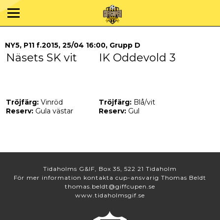
NY5, P11 f.2015, 25/04 16:00, Grupp D
Näsets SK vit
IK Oddevold 3
Tröjfärg:
Vinröd
Tröjfärg:
Blå/vit
Reserv:
Gula västar
Reserv:
Gul
Tidaholms G&IF, Box 35, 522 21 Tidaholm
För mer information kontakta cup-ansvarig Thomas Beldt
thomas.beldt@giffcupen.se
www.tidaholmsgif.se