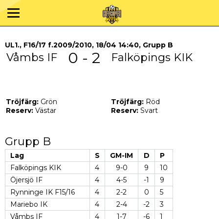
UL1., F16/17 f.2009/2010, 18/04 14:40, Grupp B
0 - 2
Våmbs IF
Falköpings KIK
Tröjfärg:
Grön
Tröjfärg:
Röd
Reserv:
Västar
Reserv:
Svart
Grupp B
Lag
S
GM-IM
D
P
Falköpings KIK
4
9-0
9
10
Öjersjö IF
4
4-5
-1
9
Rynninge IK F15/16
4
2-2
0
5
Mariebo IK
4
2-4
-2
3
Våmbs IF
4
1-7
-6
1