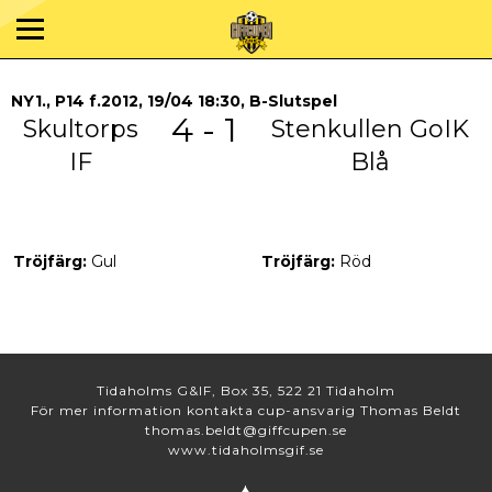
NY1., P14 f.2012, 19/04 18:30, B-Slutspel
4 - 1
Skultorps
Stenkullen GoIK
IF
Blå
Tröjfärg:
Gul
Tröjfärg:
Röd
Tidaholms G&IF, Box 35, 522 21 Tidaholm
För mer information kontakta cup-ansvarig Thomas Beldt
thomas.beldt@giffcupen.se
www.tidaholmsgif.se