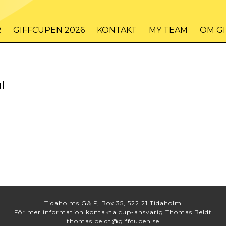
R
GIFFCUPEN 2026
KONTAKT
MY TEAM
OM G
l
Tidaholms G&IF, Box 35, 522 21 Tidaholm
För mer information kontakta cup-ansvarig Thomas Beldt
thomas.beldt@giffcupen.se