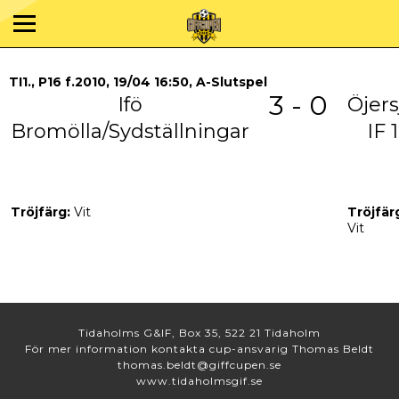
TI1., P16 f.2010, 19/04 16:50, A-Slutspel
3 - 0
Ifö
Öjers
Bromölla/Sydställningar
IF 1
Tröjfärg:
Vit
Tröjfär
Vit
Tidaholms G&IF, Box 35, 522 21 Tidaholm
För mer information kontakta cup-ansvarig Thomas Beldt
thomas.beldt@giffcupen.se
www.tidaholmsgif.se