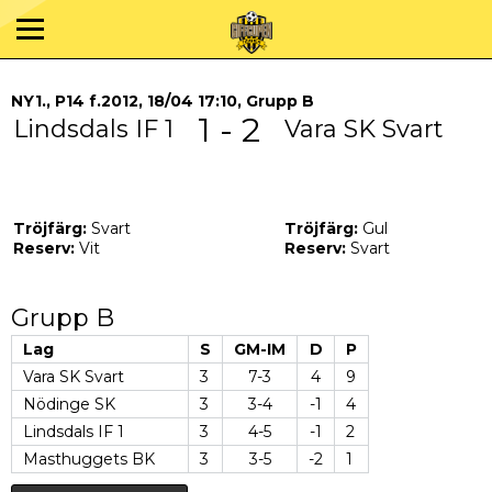
NY1., P14 f.2012, 18/04 17:10, Grupp B
1 - 2
Lindsdals IF 1
Vara SK Svart
Tröjfärg:
Svart
Tröjfärg:
Gul
Reserv:
Vit
Reserv:
Svart
Grupp B
Lag
S
GM-IM
D
P
Vara SK Svart
3
7-3
4
9
Nödinge SK
3
3-4
-1
4
Lindsdals IF 1
3
4-5
-1
2
Masthuggets BK
3
3-5
-2
1