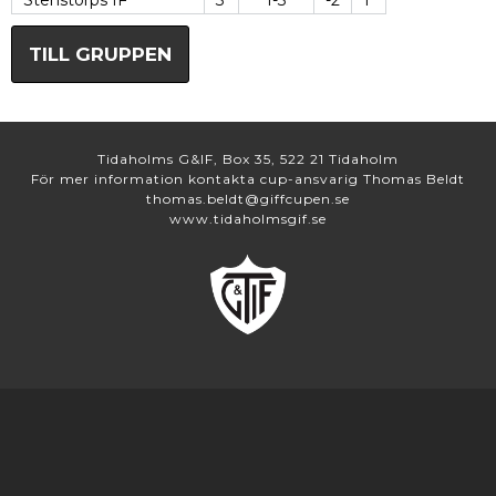
Stenstorps IF
3
1-3
-2
1
TILL GRUPPEN
Tidaholms G&IF, Box 35, 522 21 Tidaholm
För mer information kontakta cup-ansvarig Thomas Beldt
thomas.beldt@giffcupen.se
www.tidaholmsgif.se