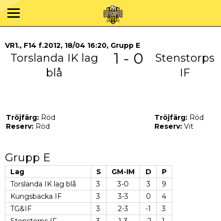
VR1., F14 f.2012, 18/04 16:20, Grupp E
1 - 0
Torslanda IK lag
Stenstorps
blå
IF
Tröjfärg:
Röd
Tröjfärg:
Röd
Reserv:
Röd
Reserv:
Vit
Grupp E
Lag
S
GM-IM
D
P
Torslanda IK lag blå
3
3-0
3
9
Kungsbacka IF
3
3-3
0
4
TG&IF
3
2-3
-1
3