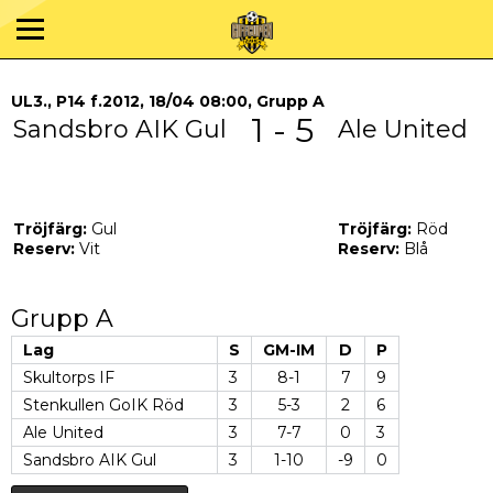
UL3., P14 f.2012, 18/04 08:00, Grupp A
1 - 5
Sandsbro AIK Gul
Ale United
Tröjfärg:
Gul
Tröjfärg:
Röd
Reserv:
Vit
Reserv:
Blå
Grupp A
Lag
S
GM-IM
D
P
Skultorps IF
3
8-1
7
9
Stenkullen GoIK Röd
3
5-3
2
6
Ale United
3
7-7
0
3
Sandsbro AIK Gul
3
1-10
-9
0