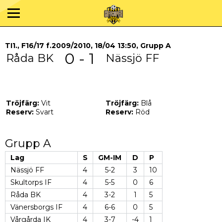
TI1., F16/17 f.2009/2010, 18/04 13:50, Grupp A
0 - 1
Råda BK
Nässjö FF
Tröjfärg:
Vit
Tröjfärg:
Blå
Reserv:
Svart
Reserv:
Röd
Grupp A
Lag
S
GM-IM
D
P
Nässjö FF
4
5-2
3
10
Skultorps IF
4
5-5
0
6
Råda BK
4
3-2
1
5
Vänersborgs IF
4
6-6
0
5
Vårgårda IK
4
3-7
-4
1