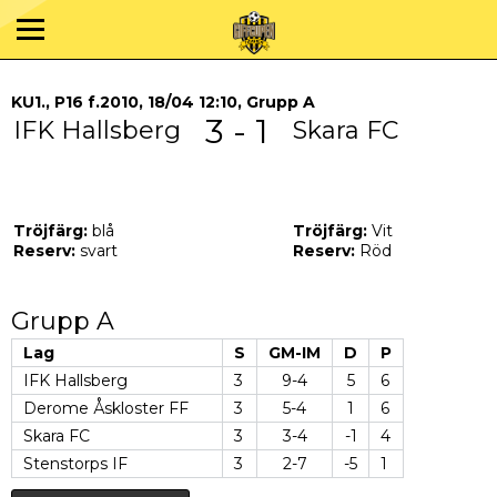
KU1., P16 f.2010, 18/04 12:10, Grupp A
3 - 1
IFK Hallsberg
Skara FC
Tröjfärg:
blå
Tröjfärg:
Vit
Reserv:
svart
Reserv:
Röd
Grupp A
Lag
S
GM-IM
D
P
IFK Hallsberg
3
9-4
5
6
Derome Åskloster FF
3
5-4
1
6
Skara FC
3
3-4
-1
4
Stenstorps IF
3
2-7
-5
1