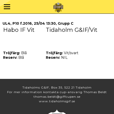
UL4, P10 f.2016, 25/04 13:30, Grupp C
Habo IF Vit
Tidaholm G&IF/Vit
Tröjfärg:
Blå
Tröjfärg:
Vit/svart
Reserv:
Blå
Reserv:
NIL
Tidaholms G&IF, Box 35, 522 21 Tidaholm
För mer information kontakta cup-ansvarig Thomas Beldt
thomas.beldt@giffcupen.se
www.tidaholmsgif.se