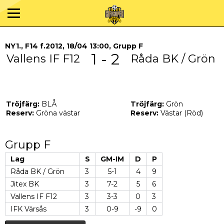
NY1., F14 f.2012, 18/04 13:00, Grupp F
1 - 2
Vallens IF F12
Råda BK / Grön
Tröjfärg:
BLÅ
Tröjfärg:
Grön
Reserv:
Gröna västar
Reserv:
Västar (Röd)
Grupp F
Lag
S
GM-IM
D
P
Råda BK / Grön
3
5-1
4
9
Jitex BK
3
7-2
5
6
Vallens IF F12
3
3-3
0
3
IFK Värsås
3
0-9
-9
0