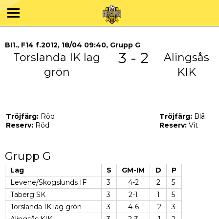
BI1., F14 f.2012, 18/04 09:40, Grupp G
3 - 2
Torslanda IK lag
Alingsås
grön
KIK
Tröjfärg:
Röd
Tröjfärg:
Blå
Reserv:
Röd
Reserv:
Vit
Grupp G
Lag
S
GM-IM
D
P
Levene/Skogslunds IF
3
4-2
2
5
Taberg SK
3
2-1
1
5
Torslanda IK lag grön
3
4-6
-2
3