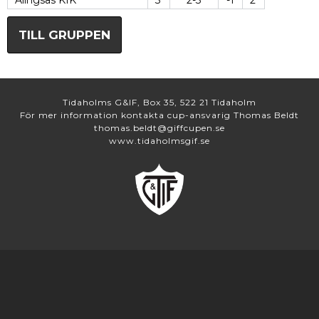
Alingsås KIK
3
2-3
-1
2
TILL GRUPPEN
Tidaholms G&IF, Box 35, 522 21 Tidaholm
För mer information kontakta cup-ansvarig Thomas Beldt
thomas.beldt@giffcupen.se
www.tidaholmsgif.se