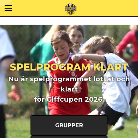
SPELPROGRAM KLART
Nu är spelprogrammet lottat och
klart
för Giffcupen 2026.
GRUPPER