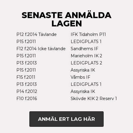
SENASTE ANMÄLDA
LAGEN
P12 f.2014 Tävlande
IFK Tidaholm P11
P15 f.2011
LEDIGPLATS 1
F12 f.2014 Icke tävlande
Sandhems IF
P15 f.2011
Marieholm IK 2
P13 f.2013
LEDIGPLATS 2
P15 f.2011
Assyriska IK
F15 f.2011
Våmbs IF
P13 f.2013
LEDIGPLATS 1
P14 f.2012
Assyriska IK
F10 f.2016
Skövde KIK 2 Reserv 1
ANMÄL ERT LAG HÄR