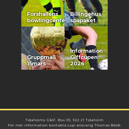
Forshallens
Billingehus
bowlingcenter
spapaket
Information
Gruppmail
Giffcupen
15mars
2026
Tidaholms G&IF, Box 35, 522 21 Tidaholm
För mer information kontakta cup-ansvarig Thomas Beldt