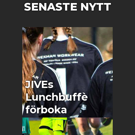
SENASTE NYTT
JIVEs
Lunchbuffè
förboka