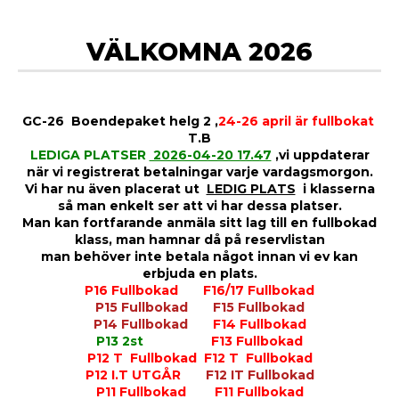
VÄLKOMNA 2026
GC-26 Boendepaket helg 2 ,
24-26 april är fullbokat
T.B
LEDIGA PLATSER
2026-04-20 17.47
,vi uppdaterar
när vi registrerat betalningar varje vardagsmorgon.
Vi har nu även placerat ut
LEDIG PLATS
i klasserna
så man enkelt ser att vi har dessa platser.
Man kan fortfarande anmäla sitt lag till en fullbokad
klass, man hamnar då på reservlistan
man behöver inte betala något innan vi ev kan
erbjuda en plats.
P16 Fullbokad
F16/17 Fullbokad
P15 Fullbokad F15 Fullbokad
P14 Fullbokad
F14 Fullbokad
P13 2st
F13 Fullbokad
P12 T Fullbokad
F12 T Fullbokad
P12 I.T UTGÅR
F12 IT Fullbokad
P11 Fullbokad
F11 Fullbokad