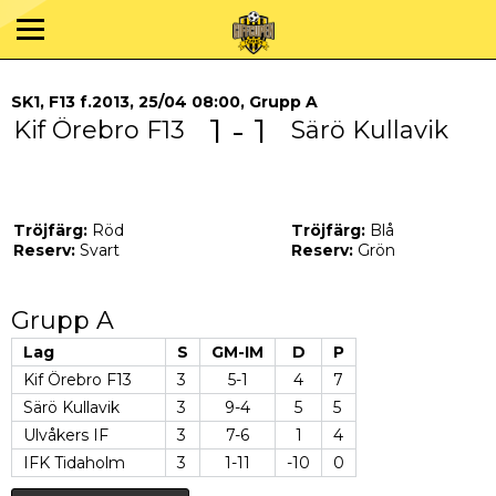
SK1, F13 f.2013, 25/04 08:00, Grupp A
1 - 1
Kif Örebro F13
Särö Kullavik
Tröjfärg:
Röd
Tröjfärg:
Blå
Reserv:
Svart
Reserv:
Grön
Grupp A
Lag
S
GM-IM
D
P
Kif Örebro F13
3
5-1
4
7
Särö Kullavik
3
9-4
5
5
Ulvåkers IF
3
7-6
1
4
IFK Tidaholm
3
1-11
-10
0