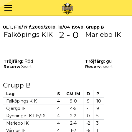
UL1., F16/17 f.2009/2010, 18/04 19:40, Grupp B
2 - 0
Falköpings KIK
Mariebo IK
Tröjfärg:
Röd
Tröjfärg:
gul
Reserv:
Svart
Reserv:
svart
Grupp B
Lag
S
GM-IM
D
P
Falköpings KIK
4
9-0
9
10
Öjersjö IF
4
4-5
-1
9
Rynninge IK F15/16
4
2-2
0
5
Mariebo IK
4
2-4
-2
3
Våmbs IF
4
1-7
-6
1