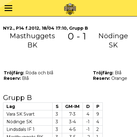
NY2., P14 f.2012, 18/04 17:10, Grupp B
0 - 1
Masthuggets
Nödinge
BK
SK
Tröjfärg:
Röda och blå
Tröjfärg:
Blå
Reserv:
Blå
Reserv:
Orange
Grupp B
Lag
S
GM-IM
D
P
Vara SK Svart
3
7-3
4
9
Nödinge SK
3
3-4
-1
4
Lindsdals IF 1
3
4-5
-1
2