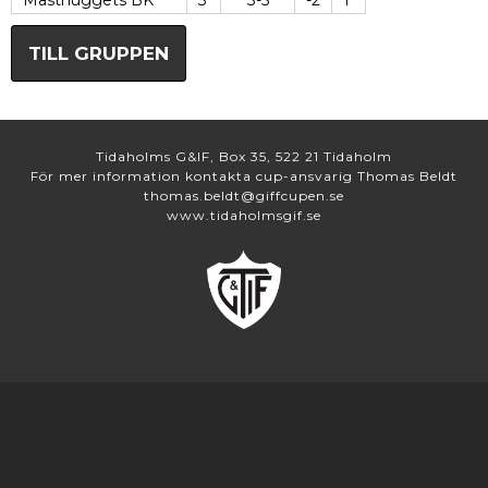
Masthuggets BK
3
3-5
-2
1
TILL GRUPPEN
Tidaholms G&IF, Box 35, 522 21 Tidaholm
För mer information kontakta cup-ansvarig Thomas Beldt
thomas.beldt@giffcupen.se
www.tidaholmsgif.se