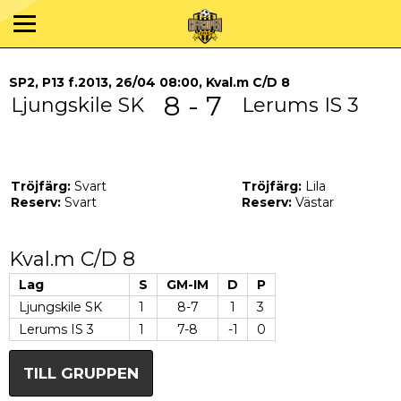
SP2, P13 f.2013, 26/04 08:00, Kval.m C/D 8
8 - 7
Ljungskile SK
Lerums IS 3
Tröjfärg:
Svart
Tröjfärg:
Lila
Reserv:
Svart
Reserv:
Västar
Kval.m C/D 8
Lag
S
GM-IM
D
P
Ljungskile SK
1
8-7
1
3
Lerums IS 3
1
7-8
-1
0
TILL GRUPPEN