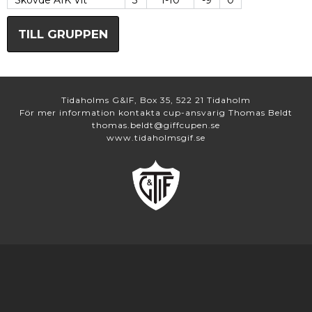
Skövde AIK Vit
3
1-10
-9
0
TILL GRUPPEN
Tidaholms G&IF, Box 35, 522 21 Tidaholm
För mer information kontakta cup-ansvarig Thomas Beldt
thomas.beldt@giffcupen.se
www.tidaholmsgif.se