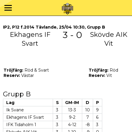
IP2, P12 f.2014 Tävlande, 25/04 10:30, Grupp B
3 - 0
Ekhagens IF
Skövde AIK
Svart
Vit
Tröjfärg:
Röd & Svart
Tröjfärg:
Röd
Reserv:
Västar
Reserv:
Vit
Grupp B
Lag
S
GM-IM
D
P
Ik Svane
3
13-3
10
9
Ekhagens IF Svart
3
9-2
7
6
IFK Tidaholm 1
3
4-12
-8
3