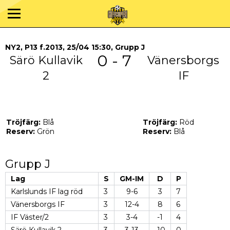
NY2, P13 f.2013, 25/04 15:30, Grupp J
0 - 7
Särö Kullavik
Vänersborgs
2
IF
Tröjfärg:
Blå
Tröjfärg:
Röd
Reserv:
Grön
Reserv:
Blå
Grupp J
Lag
S
GM-IM
D
P
Karlslunds IF lag röd
3
9-6
3
7
Vänersborgs IF
3
12-4
8
6
IF Väster/2
3
3-4
-1
4