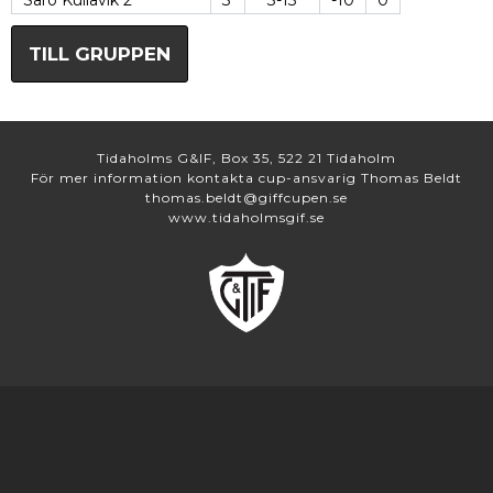
Särö Kullavik 2
3
3-13
-10
0
TILL GRUPPEN
Tidaholms G&IF, Box 35, 522 21 Tidaholm
För mer information kontakta cup-ansvarig Thomas Beldt
thomas.beldt@giffcupen.se
www.tidaholmsgif.se