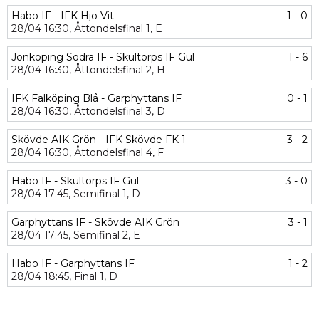
Habo IF - IFK Hjo Vit
1 - 0
28/04
16:30,
Åttondelsfinal 1,
E
Jönköping Södra IF - Skultorps IF Gul
1 - 6
28/04
16:30,
Åttondelsfinal 2,
H
IFK Falköping Blå - Garphyttans IF
0 - 1
28/04
16:30,
Åttondelsfinal 3,
D
Skövde AIK Grön - IFK Skövde FK 1
3 - 2
28/04
16:30,
Åttondelsfinal 4,
F
Habo IF - Skultorps IF Gul
3 - 0
28/04
17:45,
Semifinal 1,
D
Garphyttans IF - Skövde AIK Grön
3 - 1
28/04
17:45,
Semifinal 2,
E
Habo IF - Garphyttans IF
1 - 2
28/04
18:45,
Final 1,
D