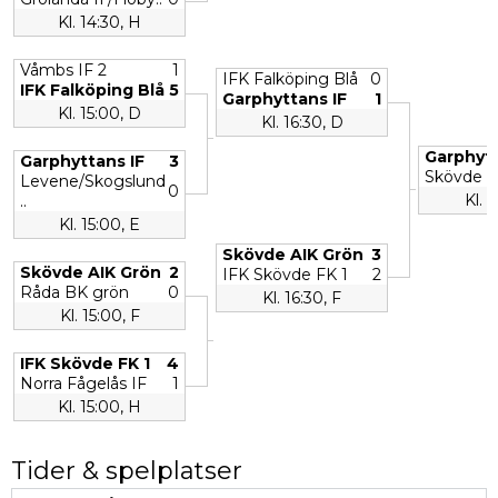
Kl. 14:30, H
Våmbs IF 2
1
IFK Falköping Blå
0
IFK Falköping Blå
5
Garphyttans IF
1
Kl. 15:00, D
Kl. 16:30, D
Garphytt
Garphyttans IF
3
Skövde A
Levene/Skogslund
0
Kl. 1
..
Kl. 15:00, E
Skövde AIK Grön
3
Skövde AIK Grön
2
IFK Skövde FK 1
2
Råda BK grön
0
Kl. 16:30, F
Kl. 15:00, F
IFK Skövde FK 1
4
Norra Fågelås IF
1
Kl. 15:00, H
Tider & spelplatser