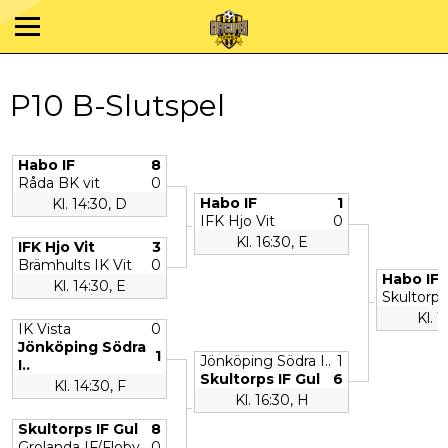
P10 B-Slutspel
Habo IF
8
Råda BK vit
0
Habo IF
1
Kl. 14:30, D
IFK Hjo Vit
0
Kl. 16:30, E
IFK Hjo Vit
3
Brämhults IK Vit
0
Habo IF
Kl. 14:30, E
Skultorps
Kl. 1
IK Vista
0
Jönköping Södra
1
Jönköping Södra I..
1
I..
Skultorps IF Gul
6
Kl. 14:30, F
Kl. 16:30, H
Skultorps IF Gul
8
Grolanda IF/Floby..
0