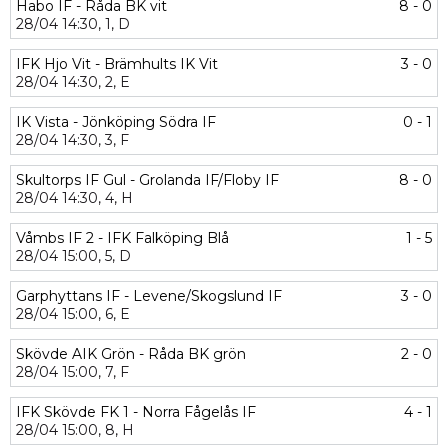
Habo IF - Råda BK vit
8 - 0
28/04
14:30,
1,
D
IFK Hjo Vit - Brämhults IK Vit
3 - 0
28/04
14:30,
2,
E
IK Vista - Jönköping Södra IF
0 - 1
28/04
14:30,
3,
F
Skultorps IF Gul - Grolanda IF/Floby IF
8 - 0
28/04
14:30,
4,
H
Våmbs IF 2 - IFK Falköping Blå
1 - 5
28/04
15:00,
5,
D
Garphyttans IF - Levene/Skogslund IF
3 - 0
28/04
15:00,
6,
E
Skövde AIK Grön - Råda BK grön
2 - 0
28/04
15:00,
7,
F
IFK Skövde FK 1 - Norra Fågelås IF
4 - 1
28/04
15:00,
8,
H