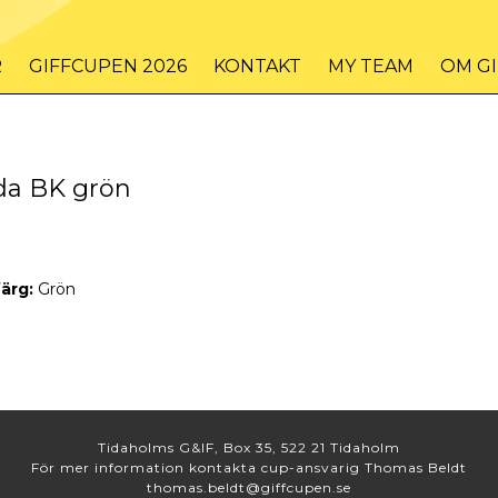
R
GIFFCUPEN 2026
KONTAKT
MY TEAM
OM G
da BK grön
färg:
Grön
Tidaholms G&IF, Box 35, 522 21 Tidaholm
För mer information kontakta cup-ansvarig Thomas Beldt
thomas.beldt@giffcupen.se